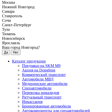
Москва
Нижний Новгород
Самара
Ставрополь
Сочи
Санкт-Петербург
Тула
Тюмень
Новосибирск
Ярославль
Ваш город Новгород?
Да
Нет
Каталог продукции
Предзаказ на SKM M9
Акция на Dongfeng
Коммерческий транспорт
Автомобили МВД
Медицинские автомобили
Спецавтомобили
Перевозка инвалидов
Ритуальный транспорт
Инкассация
Бронированные автомобили
Автокомпоненты для спецавтомобилей