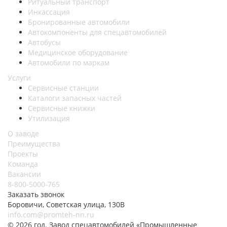
Ритуальный транспорт
Инкассация
Бронированные автомобили
Автокомпоненты для спецавтомобилей
Автобусы
Медицинское оборудование
Автомобили по маркам
Услуги
Сервисные станции
Каталоги запасных частей
Сервисные книжки
Утилизация
О заводе
Преимущества
Проекты
Команда
Вакансии
8-800-5000-765
Заказать звонок
Боровичи, Советская улица, 130В
info.com@promteh-nn.ru
© 2026 год. Завод спецавтомобилей «Промышленные