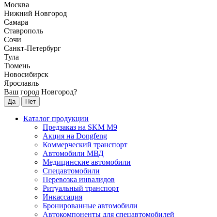
Москва
Нижний Новгород
Самара
Ставрополь
Сочи
Санкт-Петербург
Тула
Тюмень
Новосибирск
Ярославль
Ваш город Новгород?
Да
Нет
Каталог продукции
Предзаказ на SKM M9
Акция на Dongfeng
Коммерческий транспорт
Автомобили МВД
Медицинские автомобили
Спецавтомобили
Перевозка инвалидов
Ритуальный транспорт
Инкассация
Бронированные автомобили
Автокомпоненты для спецавтомобилей